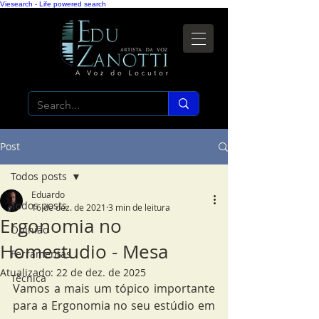
Viesearch - Life powered search
Post
Todos posts
Eduardo
Todos posts
16 de dez. de 2021
3 min de leitura
Ergonomia no
Opinião
Homestudio - Mesa
Ferramentas
Atualizado:
22 de dez. de 2025
Técnica
Vamos a mais um tópico importante 
para a Ergonomia no seu estúdio em 