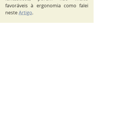
favoráveis à ergonomia como falei 
neste 
Artigo
.
Isso foi necessário pois mesmo com 
a plataforma retrátil, o teclado ainda 
ficava baixo, então acabei usando 
mais MDF, umas borrachas e um 
pedaço de espuma e tecido e fiz essa 
base estilosa (SQN) e que tem até 
apoio para o pulso.
Enfim, não tenho muito mais o que 